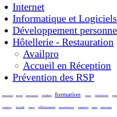
Internet
Informatique et Logiciels
Développement personne
Hôtellerie - Restauration
Availpro
Accueil en Réception
Prévention des RSP
formation
initiation
jo
availpro
photoshop
équipe
intervenants
stress
accueil
référencement
windows
temps
sensibilisation
leadership
salles
particuliers