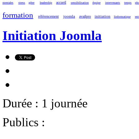
accueil
mentales
stress
gérer
leadership
sensibilisation
équipe
intervenants
temps
ph
formation
joomla
initiation
référencement
availpro
linformatique
ent
Initiation Joomla
Durée : 1 journée
Publics :