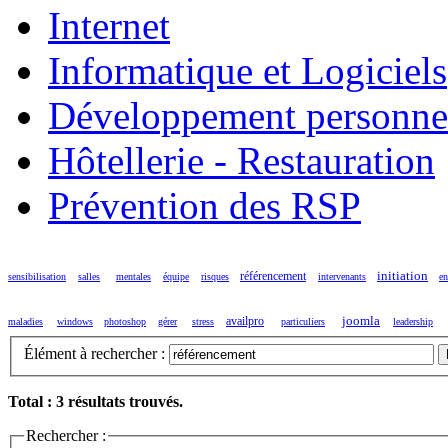
Internet
Informatique et Logiciels
Développement personne
Hôtellerie - Restauration
Prévention des RSP
initiation
référencement
sensibilisation
salles
mentales
équipe
risques
intervenants
en
joomla
availpro
maladies
windows
photoshop
gérer
stress
particuliers
leadership
Élément à rechercher :
Total : 3 résultats trouvés.
Rechercher :